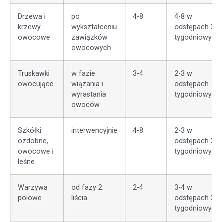
Drzewa i
po
4-8
4-8 w
krzewy
wykształceniu
odstępach 2
owocowe
zawiązków
tygodniowych
owocowych
Truskawki
w fazie
3-4
2-3 w
owocujące
wiązania i
odstępach
wyrastania
tygodniowych
owoców
Szkółki
interwencyjnie
4-8
2-3 w
ozdobne,
odstępach 2
owocowe i
tygodniowych
leśne
Warzywa
od fazy 2.
2-4
3-4 w
polowe
liścia
odstępach 2
tygodniowych