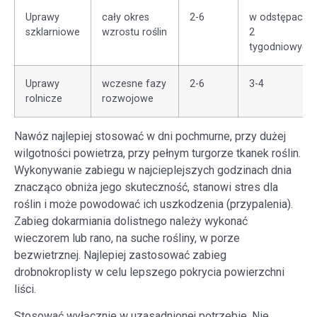
Uprawy
cały okres
2-6
w odstępach
szklarniowe
wzrostu roślin
2
tygodniowych
Uprawy
wczesne fazy
2-6
3-4
rolnicze
rozwojowe
Nawóz najlepiej stosować w dni pochmurne, przy dużej
wilgotności powietrza, przy pełnym turgorze tkanek roślin.
Wykonywanie zabiegu w najcieplejszych godzinach dnia
znacząco obniża jego skuteczność, stanowi stres dla
roślin i może powodować ich uszkodzenia (przypalenia).
Zabieg dokarmiania dolistnego należy wykonać
wieczorem lub rano, na suche rośliny, w porze
bezwietrznej. Najlepiej zastosować zabieg
drobnokroplisty w celu lepszego pokrycia powierzchni
liści.
Stosować wyłącznie w uzasadnionej potrzebie. Nie