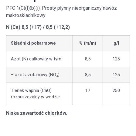
PFC 1(C)(I)(b)(i): Prosty płynny nieorganiczny nawóz
makroskładnikowy
N (Ca) 8,5 (+17) / 8,5 (+12,2)
Składniki pokarmowe
% (m/m)
g/l
Azot (N) całkowity w tym:
8,5
125
– azot azotanowy (NO
)
8,5
125
3
Tlenek wapnia (CaO)
17
250
rozpuszczalny w wodzie
Niska zawartość chlorków.