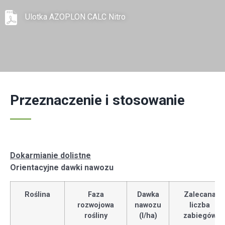
Ulotka AZOPLON CALC Nitro
Przeznaczenie i stosowanie
Dokarmianie dolistne
Orientacyjne dawki nawozu
Roślina
Faza
Dawka
Zalecana
rozwojowa
nawozu
liczba
rośliny
(l/ha)
zabiegów