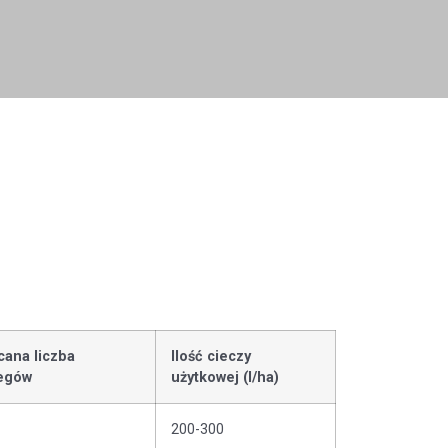
cana liczba
Ilość cieczy
egów
użytkowej (l/ha)
200-300