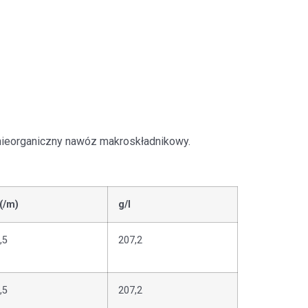
y nieorganiczny nawóz makroskładnikowy.
(/m)
g/l
,5
207,2
,5
207,2