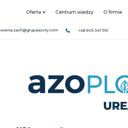
Oferta
Centrum wiedzy
O firmie
wienia.zach@grupaazoty.com
+48 605 347 510