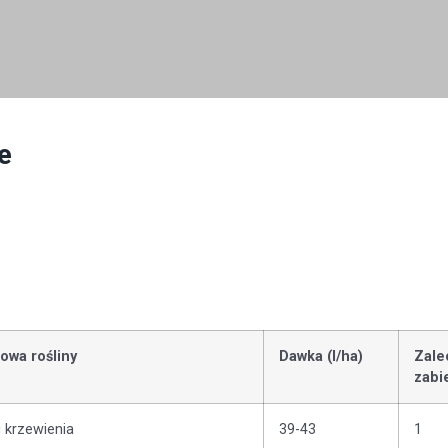
e
owa rośliny
Dawka (l/ha)
Zale
zabi
 krzewienia
39-43
1