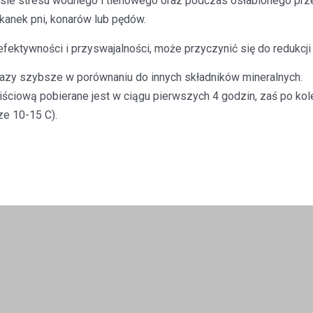
ie stresu wodnego i tlenowego oraz podczas osłabionego przem
anek pni, konarów lub pędów.
efektywności i przyswajalności, może przyczynić się do redukc
 razy szybsze w porównaniu do innych składników mineralnych.
iściową pobierane jest w ciągu pierwszych 4 godzin, zaś po ko
ze 10-15 C).