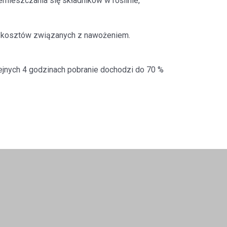
ieszczania się składników w roślinie,
ji kosztów związanych z nawożeniem.
lejnych 4 godzinach pobranie dochodzi do 70 %