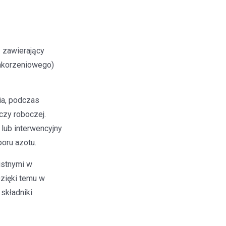
 zawierający
akorzeniowego)
ia, podczas
czy roboczej.
lub interwencyjny
oru azotu.
istnymi w
Dzięki temu w
składniki