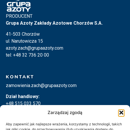
PRODUCENT
Grupa Azoty Zakłady Azotowe Chorzów S.A.
41-503 Chorzów
ul. Narutowicza 15
azoty.zach@grupaazoty.com
tel: +48 32 736 20 00
KONTAKT
zamowienia.zach@grupaazoty.com
Dział handlowy:
+48 515 033 570
+48 533 080 900
Zarządzaj zgodą
+48 605 347 510
Aby zapewnić jak najlepsze wrażenia, korzystamy z technologii, takich
jak pliki cookie, do przechowywania i/lub uzyskiwania dostępu do