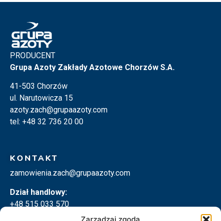
PRODUCENT
Grupa Azoty Zakłady Azotowe Chorzów S.A.
41-503 Chorzów
ul. Narutowicza 15
azoty.zach@grupaazoty.com
tel: +48 32 736 20 00
KONTAKT
zamowienia.zach@grupaazoty.com
Dział handlowy:
+48 515 033 570
+48 533 080 900
Zarządzaj zgodą