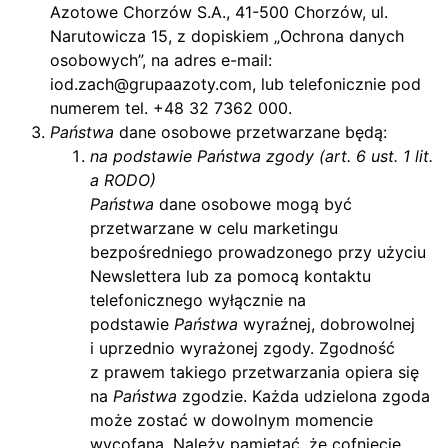
Azotowe Chorzów S.A., 41-500 Chorzów, ul.
Narutowicza 15, z dopiskiem „Ochrona danych
osobowych”, na adres e-mail:
iod.zach@grupaazoty.com, lub telefonicznie pod
numerem tel. +48 32 7362 000.
Państwa
dane osobowe przetwarzane będą:
na podstawie Państwa zgody (art. 6 ust. 1 lit.
a RODO)
Państwa
dane osobowe mogą być
przetwarzane w celu marketingu
bezpośredniego prowadzonego przy użyciu
Newslettera lub za pomocą kontaktu
telefonicznego wyłącznie na
podstawie
Państwa
wyraźnej, dobrowolnej
i uprzednio wyrażonej zgody. Zgodność
z prawem takiego przetwarzania opiera się
na
Państwa
zgodzie. Każda udzielona zgoda
może zostać w dowolnym momencie
wycofana. Należy pamiętać, że cofnięcie