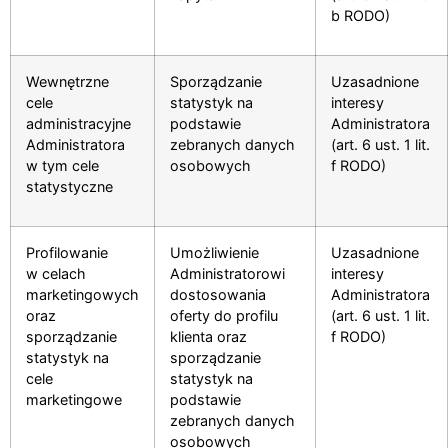
b RODO)
Wewnętrzne
Sporządzanie
Uzasadnione
cele
statystyk na
interesy
administracyjne
podstawie
Administratora
Administratora
zebranych danych
(art. 6 ust. 1 lit.
w tym cele
osobowych
f RODO)
statystyczne
Profilowanie
Umożliwienie
Uzasadnione
w celach
Administratorowi
interesy
marketingowych
dostosowania
Administratora
oraz
oferty do profilu
(art. 6 ust. 1 lit.
sporządzanie
klienta oraz
f RODO)
statystyk na
sporządzanie
cele
statystyk na
marketingowe
podstawie
zebranych danych
osobowych